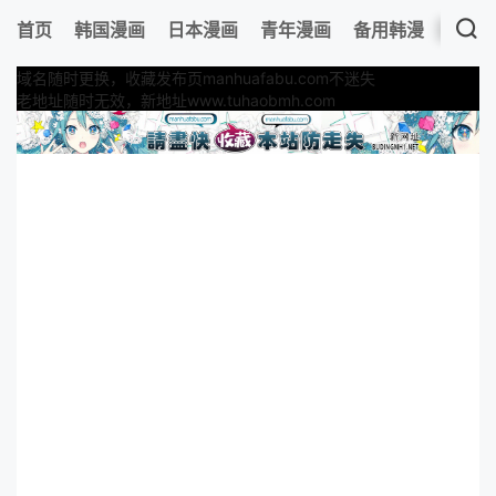
首页
韩国漫画
日本漫画
青年漫画
备用韩漫
最新
域名随时更换，收藏发布页manhuafabu.com不迷失
老地址随时无效，新地址www.tuhaobmh.com