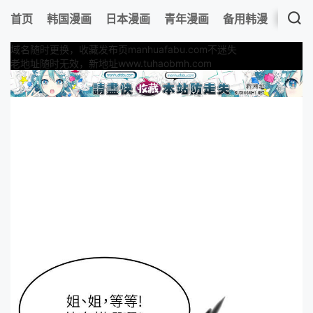
首页
韩国漫画
日本漫画
青年漫画
备用韩漫
最新
域名随时更换，收藏发布页manhuafabu.com不迷失
老地址随时无效，新地址www.tuhaobmh.com