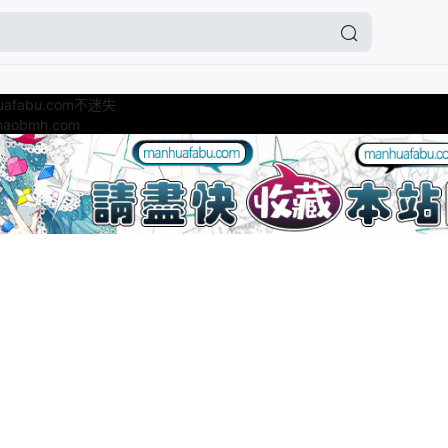
fabu.com不迷失
obmh.com