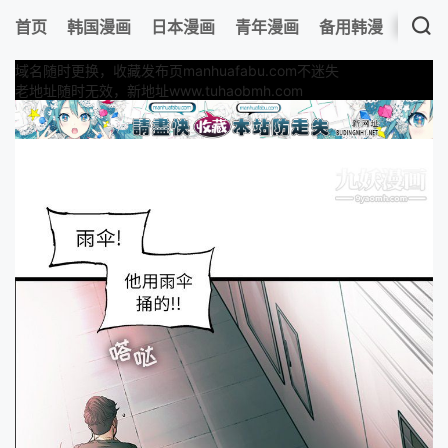
首页
韩国漫画
日本漫画
青年漫画
备用韩漫
最新
域名随时更换，收藏发布页manhuafabu.com不迷失
老地址随时无效，新地址www.tuhaobmh.com